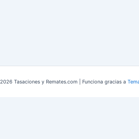
2026 Tasaciones y Remates.com | Funciona gracias a
Tema
mates Liquidación y sobrestock
Contacto
servicios