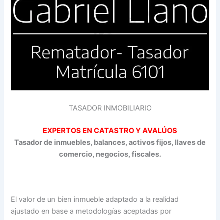
TASADOR INMOBILIARIO
EXPERTOS EN CATASTRO Y AVALÚOS
Tasador de inmuebles, balances, activos fijos, llaves de
comercio, negocios, fiscales.
El valor de un bien inmueble adaptado a la realidad
ajustado en base a metodologías aceptadas por