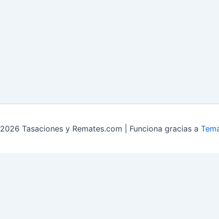
2026 Tasaciones y Remates.com | Funciona gracias a
Tema
mates Liquidación y sobrestock
Contacto
servicios