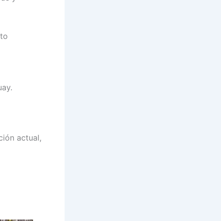
nto
uay.
ción actual,