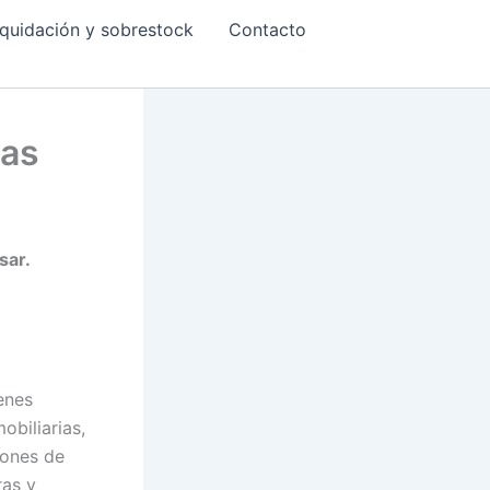
quidación y sobrestock
Contacto
das
sar.
enes
obiliarias,
ciones de
ras y