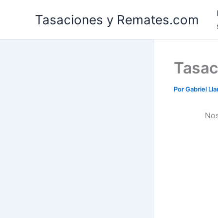
Ir
Tasaciones y Remates.com
al
contenido
Tasac
Por
Gabriel Ll
No