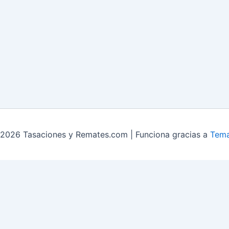
2026 Tasaciones y Remates.com | Funciona gracias a
Tema
mates Liquidación y sobrestock
Contacto
servicios