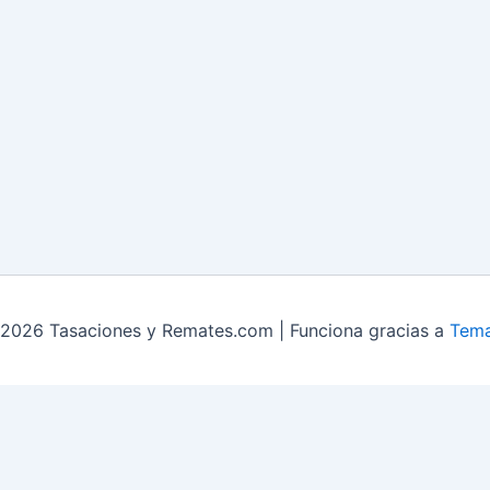
2026 Tasaciones y Remates.com | Funciona gracias a
Tema
mates Liquidación y sobrestock
Contacto
servicios